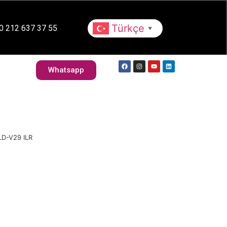
Whatsapp
lebilirlik
Kariyer
Türkçe
0 212 637 37 55
▼
İletişim
Whatsapp
D-V29 ILR