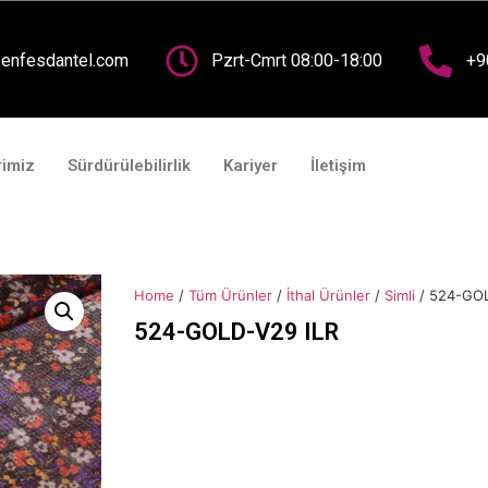
nasayfa
Kurumsal
Fuarlar
Ürünlerimiz
Sürdürü
enfesdantel.com
Pzrt-Cmrt 08:00-18:00
+9
rimiz
Sürdürülebilirlik
Kariyer
İletişim
Home
/
Tüm Ürünler
/
İthal Ürünler
/
Simli
/ 524-GOL
524-GOLD-V29 ILR