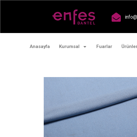
A
info@
Anasayfa
Kurumsal
Fuarlar
Ürünle