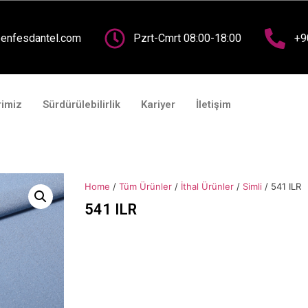
nasayfa
Kurumsal
Fuarlar
Ürünlerimiz
Sürdürü
enfesdantel.com
Pzrt-Cmrt 08:00-18:00
+9
rimiz
Sürdürülebilirlik
Kariyer
İletişim
Home
/
Tüm Ürünler
/
İthal Ürünler
/
Simli
/ 541 ILR
541 ILR