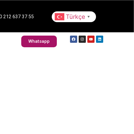
Whatsapp
lebilirlik
Kariyer
Türkçe
0 212 637 37 55
▼
İletişim
Whatsapp