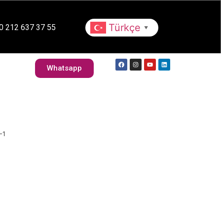
Whatsapp
lebilirlik
Kariyer
Türkçe
0 212 637 37 55
▼
İletişim
Whatsapp
-1