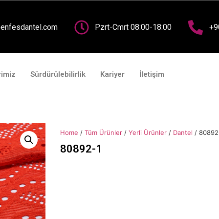
nasayfa
Kurumsal
Fuarlar
Ürünlerimiz
Sürdürü
enfesdantel.com
Pzrt-Cmrt 08:00-18:00
+9
rimiz
Sürdürülebilirlik
Kariyer
İletişim
Home
/
Tüm Ürünler
/
Yerli Ürünler
/
Dantel
/ 80892
80892-1