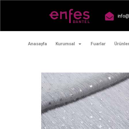
A
info@
Anasayfa
Kurumsal
Fuarlar
Ürünle