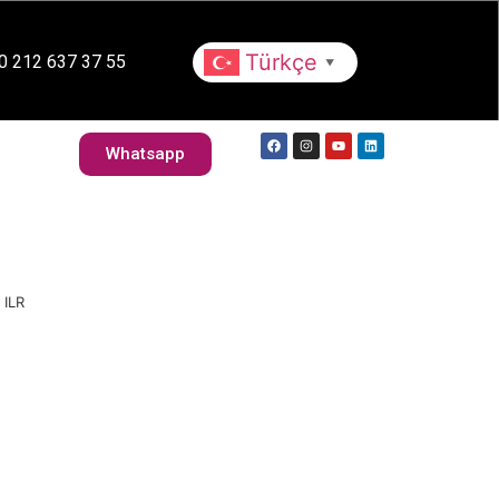
Whatsapp
lebilirlik
Kariyer
Türkçe
0 212 637 37 55
▼
İletişim
Whatsapp
 ILR