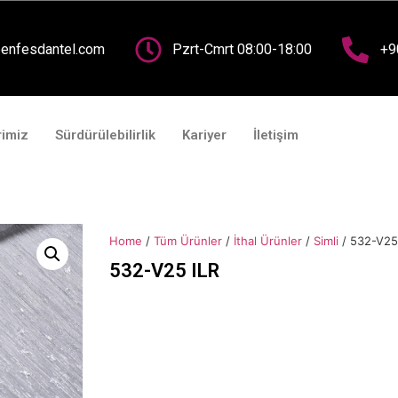
nasayfa
Kurumsal
Fuarlar
Ürünlerimiz
Sürdürü
enfesdantel.com
Pzrt-Cmrt 08:00-18:00
+9
rimiz
Sürdürülebilirlik
Kariyer
İletişim
Home
/
Tüm Ürünler
/
İthal Ürünler
/
Simli
/ 532-V25
532-V25 ILR